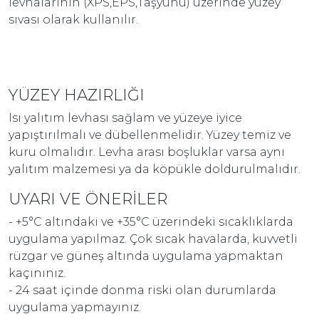
levhalarının (XPS,EPS,Taşyünü) üzerinde yüzey
sıvası olarak kullanılır.
YÜZEY HAZIRLIĞI
Isı yalıtım levhası sağlam ve yüzeye iyice
yapıştırılmalı ve dübellenmelidir. Yüzey temiz ve
kuru olmalıdır. Levha arası boşluklar varsa aynı
yalıtım malzemesi ya da köpükle doldurulmalıdır.
UYARI VE ÖNERİLER
- +5°C altındaki ve +35°C üzerindeki sıcaklıklarda
uygulama yapılmaz. Çok sıcak havalarda, kuvvetli
rüzgar ve güneş altında uygulama yapmaktan
kaçınınız.
- 24 saat içinde donma riski olan durumlarda
uygulama yapmayınız.