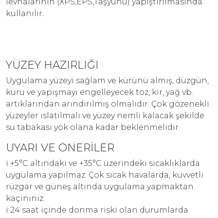
levhalarının (XPS,EPS,Taşyünü) yapıştırılmasında
kullanılır.
YÜZEY HAZIRLIĞI
Uygulama yüzeyi sağlam ve kürünü almış, düzgün,
kuru ve yapışmayı engelleyecek toz, kir, yağ vb.
artıklarından arındırılmış olmalıdır. Çok gözenekli
yüzeyler ıslatılmalı ve yüzey nemli kalacak şekilde
su tabakası yok olana kadar beklenmelidir.
UYARI VE ÖNERİLER
ï +5°C altındaki ve +35°C üzerindeki sıcaklıklarda
uygulama yapılmaz. Çok sıcak havalarda, kuvvetli
rüzgar ve güneş altında uygulama yapmaktan
kaçınınız.
ï 24 saat içinde donma riski olan durumlarda