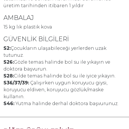
üretim tarihinden itibaren 1 yıldır
AMBALAJ
15 kg lık plastik kova
GÜVENLİK BİLGİLERİ
S2:
Çocukların ulaşabileceği yerlerden uzak
tutunuz.
S26:
Gözle temas halinde bol su ile yıkayın ve
doktora başvurun.
S28:
Cilde temas halinde bol su ile iyice yıkayın.
S36/37/39:
Çalışırken uygun koruyucu giysi,
koruyucu eldiven, koruyucu gözlük/maske
kullanın.
S46:
Yutma halinde derhal doktora başvurunuz.